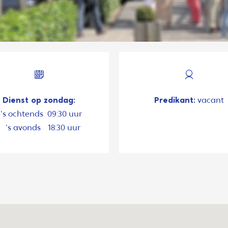
Dienst op zondag:
Predikant:
vacant
's ochtends
09:30 uur
's avonds
18:30 uur