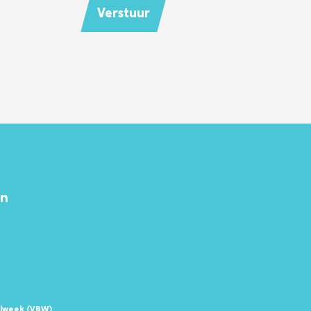
Verstuur
en
elweek (VBW)