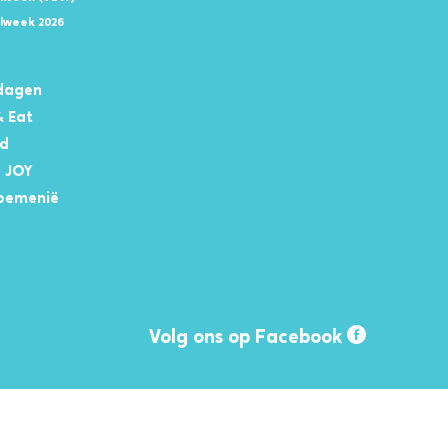
lweek 2026
dagen
& Eat
nd
 JOY
oemenië
Volg ons op Facebook