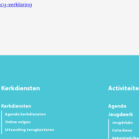
acy-verklaring
Kerkdiensten
Activiteit
Kerkdiensten
Agenda
Agenda kerkdiensten
Jeugdwerk
Online volgen
Jeugdclubs
Uitzending terugluisteren
Catechese
Vakantiebijb