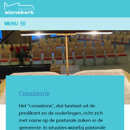
MENU
Consistorie
Het "consistorie", dat bestaat uit de
predikant en de ouderlingen, richt zich
met name op de pastorale zaken in de
gemeente. In situaties waarbij pastorale