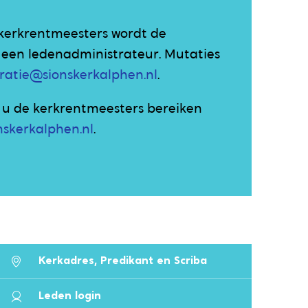
 kerkrentmeesters wordt de
 een ledenadministrateur. Mutaties
ratie@sionskerkalphen.nl
.
 u de kerkrentmeesters bereiken
skerkalphen.nl
.
Kerkadres, Predikant en Scriba
Leden login