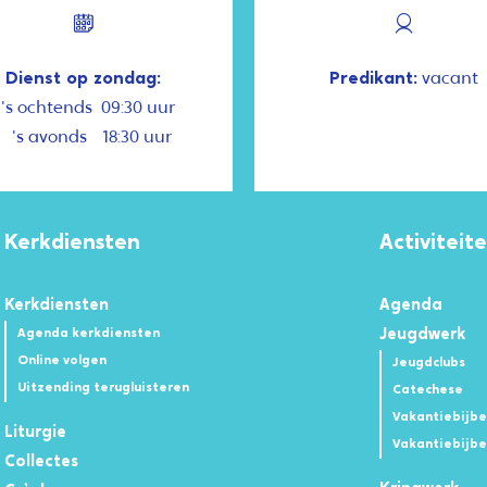
Dienst op zondag:
Predikant:
vacant
's ochtends
09:30 uur
's avonds
18:30 uur
Kerkdiensten
Activiteit
Kerkdiensten
Agenda
Agenda kerkdiensten
Jeugdwerk
Online volgen
Jeugdclubs
Uitzending terugluisteren
Catechese
Vakantiebijb
Liturgie
Vakantiebijbe
Collectes