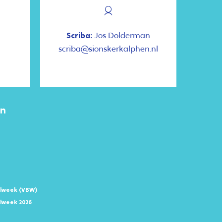
Scriba:
Jos Dolderman
scriba@sionskerkalphen.nl
en
elweek (VBW)
lweek 2026