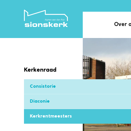
Over 
Kerkenraad
Consistorie
Diaconie
Kerkrentmeesters