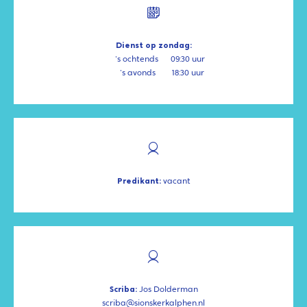
Dienst op zondag:
's ochtends
09:30 uur
's avonds
18:30 uur
Predikant:
vacant
Scriba:
Jos Dolderman
scriba@sionskerkalphen.nl