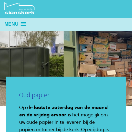
MENU
Oud papier
Op de
laatste zaterdag van de maand
en de vrijdag ervoor
is het mogelijk om
uw oude papier in te leveren bij de
papiercontainer bij de kerk. Op vrijdag is